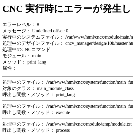
CNC 実行時にエラーが発生
エラーレベル： 8
メッセージ： Undefined offset: 0
実行中のシステムファイル： /var/www/html/cncx/module/main/mo
処理中のデザインファイル： cncv_manager/design/10k/master.ht
処理中のCNCコマンド
モジュール： main
メソッド： print_lang
属性：
処理中のファイル： /var/www/html/cncx/system/function/main_f
対象のクラス： main_module_class
呼出し関数・メソッド： print_lang
処理中のファイル： /var/www/html/cncx/system/function/main_f
呼出し関数・メソッド： execute
処理中のファイル： /var/www/html/cncx/module/temp/module.t
呼出し関数・メソッド： process