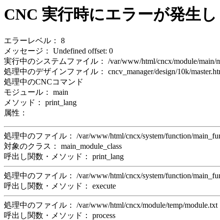
CNC 実行時にエラーが発生
エラーレベル： 8
メッセージ： Undefined offset: 0
実行中のシステムファイル： /var/www/html/cncx/module/main/mo
処理中のデザインファイル： cncv_manager/design/10k/master.ht
処理中のCNCコマンド
モジュール： main
メソッド： print_lang
属性：
処理中のファイル： /var/www/html/cncx/system/function/main_f
対象のクラス： main_module_class
呼出し関数・メソッド： print_lang
処理中のファイル： /var/www/html/cncx/system/function/main_f
呼出し関数・メソッド： execute
処理中のファイル： /var/www/html/cncx/module/temp/module.t
呼出し関数・メソッド： process