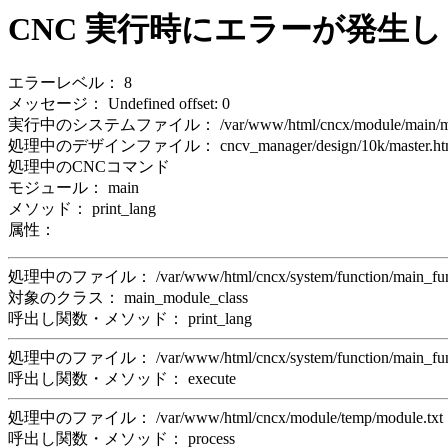
CNC 実行時にエラーが発生
エラーレベル： 8
メッセージ： Undefined offset: 0
実行中のシステムファイル： /var/www/html/cncx/module/main/mo
処理中のデザインファイル： cncv_manager/design/10k/master.ht
処理中のCNCコマンド
モジュール： main
メソッド： print_lang
属性：
処理中のファイル： /var/www/html/cncx/system/function/main_f
対象のクラス： main_module_class
呼出し関数・メソッド： print_lang
処理中のファイル： /var/www/html/cncx/system/function/main_f
呼出し関数・メソッド： execute
処理中のファイル： /var/www/html/cncx/module/temp/module.t
呼出し関数・メソッド： process